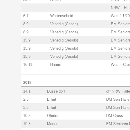
NRW – Hind
6.7.
Wattenscheid
Westf. U20
8.9.
Venedig (Caorle)
EM Senior
8.9.
Venedig (Caorle)
EM Senior
15.9.
Venedig (Jesolo)
EM Senior
15.9.
Venedig (Jesolo)
EM Senior
15.9.
Venedig (Jesolo)
EM Senior
16.11.
Hamm
Westf. Cro
2018
14.1.
Düsseldorf
off NRW Halle
2.3.
Erfurt
DM Sen Halle
3.3.
Erfurt
DM Sen Halle
10.3.
Ohrdruf
DM Cross
19.3.
Madrid
EM Senioren 