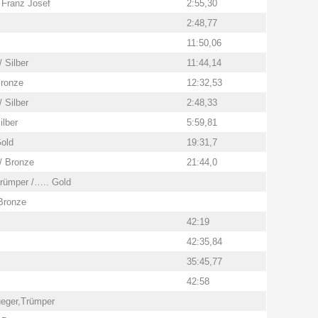
 Franz Josef
2:55,30
2:48,77
11:50,06
 Silber
11:44,14
Bronze
12:32,53
 Silber
2:48,33
ilber
5:59,81
Gold
19:31,7
/ Bronze
21:44,0
Trümper /….. Gold
Bronze
42:19
42:35,84
35:45,77
42:58
ueger,Trümper