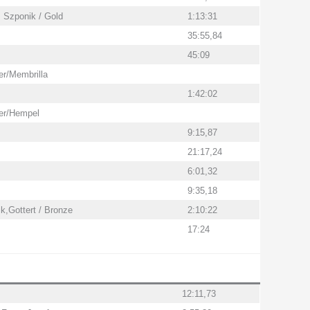
, Szponik / Gold
1:13:31
35:55,84
45:09
r/Membrilla
1:42:02
er/Hempel
9:15,87
21:17,24
6:01,32
9:35,18
k,Gottert / Bronze
2:10:22
17:24
12:11,73