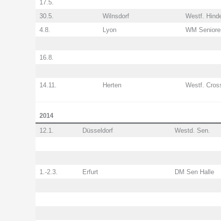
17.5.
30.5.
Wilnsdorf
Westf. Hinde
4.8.
Lyon
WM Seniore
16.8.
14.11.
Herten
Westf. Cros
2014
12.1.
Düsseldorf
Westd. Sen.
1.-2.3.
Erfurt
DM Sen Halle