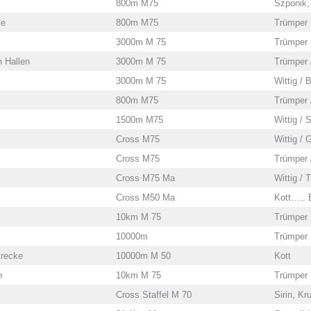
800m M75
Szponik,
le
800m M75
Trümper
3000m M 75
Trümper
 Hallen
3000m M 75
Trümper /
3000m M 75
Wittig / 
800m M75
Trümper /
1500m M75
Wittig / S
Cross M75
Wittig / 
Cross M75
Trümper 
Cross M75 Ma
Wittig / 
Cross M50 Ma
Kott….. 
10km M 75
Trümper
10000m
Trümper
recke
10000m M 50
Kott
n
10km M 75
Trümper
Cross Staffel M 70
Sirin, Kr