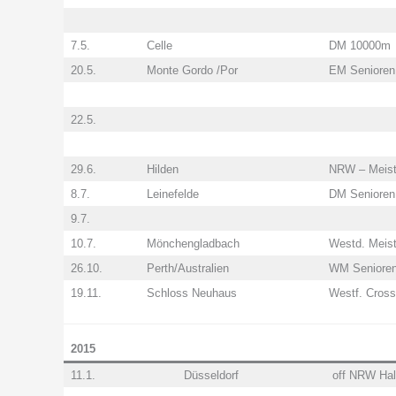
7.5.
Celle
DM 10000m
20.5.
Monte Gordo /Por
EM Senioren
22.5.
29.6.
Hilden
NRW – Meist
8.7.
Leinefelde
DM Senioren
9.7.
10.7.
Mönchengladbach
Westd. Meist
26.10.
Perth/Australien
WM Seniore
19.11.
Schloss Neuhaus
Westf. Cross
2015
11.1.
Düsseldorf
off NRW Hal