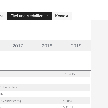
de
Titel und Medaillen
Kontakt
2017
2018
2019
14:13,16
Rother,Schrott
ilber
 Glander,Wittig
4:38:35
a
9:11,41