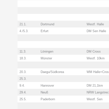
21.1.
Dortmund
Westf. Halle
4./5.3.
Erfurt
DM Sen Halle
11.3.
Löningen
DM Cross
18.3.
Münster
Westf. 10km
20.3.
Daegu/Südkorea
WM Halle+Cros
25.3.
9.4.
Hannover
DM 21,1km
29.4.
Neuß
NRW Langstrec
25.5.
Paderborn
Westf. Sen