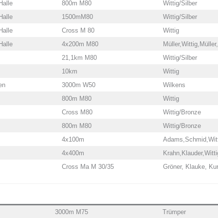
Halle
800m M80
Wittig/Silber
Halle
1500mM80
Wittig/Silber
Halle
Cross M 80
Wittig
Halle
4x200m M80
Müller,Wittig,Müller
21,1km M80
Wittig/Silber
10km
Wittig
en
3000m W50
Wilkens
800m M80
Wittig
Cross M80
Wittig/Bronze
800m M80
Wittig/Bronze
4x100m
Adams,Schmid,Witt
4x400m
Krahn,Klauder,Witti
Cross Ma M 30/35
Gröner, Klauke, Kur
3000m M75
Trümper