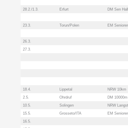
28.2./1.3.
Erfurt
DM Sen Hal
23.3.
Torun/Polen
EM Senioren
26.3.
27.3.
18.4.
Lippetal
NRW 10km
2.5.
Ohrdruf
DM 10000m
10.5.
Solingen
NRW Langst
15.5.
Grosseto/ITA
EM Seniore
16.5.