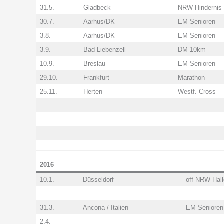
31.5.
Gladbeck
NRW Hindernis
30.7.
Aarhus/DK
EM Senioren
3.8.
Aarhus/DK
EM Senioren
3.9.
Bad Liebenzell
DM 10km
10.9.
Breslau
EM Senioren
29.10.
Frankfurt
Marathon
25.11.
Herten
Westf. Cross
2016
10.1.
Düsseldorf
off NRW Hall
31.3.
Ancona / Italien
EM Senioren 
2.4.