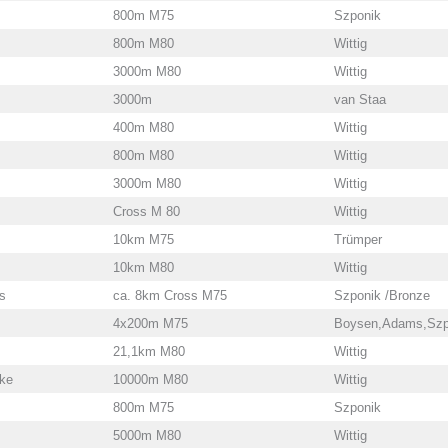
800m M75
Szponik
800m M80
Wittig
3000m M80
Wittig
3000m
van Staa
400m M80
Wittig
800m M80
Wittig
3000m M80
Wittig
Cross M 80
Wittig
10km M75
Trümper
10km M80
Wittig
s
ca. 8km Cross M75
Szponik /Bronze
4x200m M75
Boysen,Adams,Szp
21,1km M80
Wittig
ke
10000m M80
Wittig
800m M75
Szponik
5000m M80
Wittig