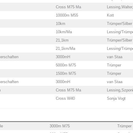
Cross M75 Ma
Lessing,Walter
10000m M55
Kott
10km
Trümper/Silber
10km/Ma
Lessing/Trümpe
21,1km
Trümper/Silber
21,1km/Ma
Lessing/Trümp
erschaften
3000mH
van Staa
5000m M75
Trümper
1500m M75
Trümper
erschaften
3000mH
van Staa
n
Cross M75 Ma
Lessing,Szponi
Cross W40
Sonja Vogt
le
3000m M75
Trümper