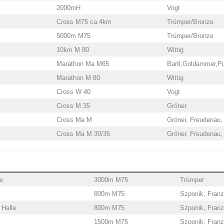
2000mH
Vogt
Cross M75 ca.4km
Trümper/Bronze
5000m M75
Trümper/Bronze
10km M 80
Wittig
Marathon Ma M65
Bartl,Goldammer,Pu
Marathon M 80
Wittig
Cross W 40
Vogt
Cross M 35
Gröner
Cross Ma M
Gröner, Freudenau,
Cross Ma M 30/35
Gröner, Freudenau,
e
3000m M75
Trümper
800m M75
Szponik, Franz
Halle
800m M75
Szponik, Franz 
1500m M75
Szponik, Franz