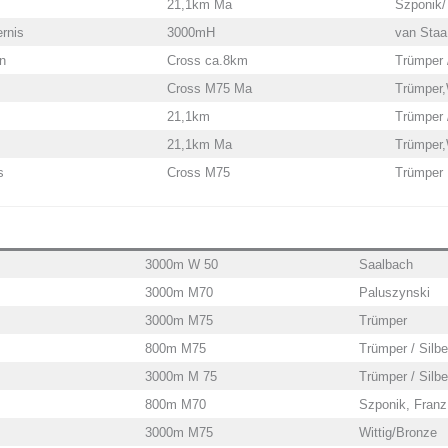
21,1km Ma
Szponik/
rnis
3000mH
van Staa
n
Cross ca.8km
Trümper 
Cross M75 Ma
Trümper,W
21,1km
Trümper 
21,1km Ma
Trümper,W
s
Cross M75
Trümper
3000m W 50
Saalbach
3000m M70
Paluszynski
3000m M75
Trümper
800m M75
Trümper / Silbe
3000m M 75
Trümper / Silbe
800m M70
Szponik, Franz
3000m M75
Wittig/Bronze