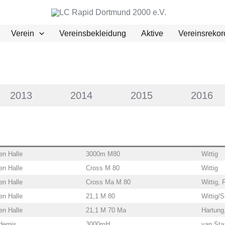
Verein
Vereinsbekleidung
Aktive
Vereinsrekor
2013
2014
2015
2016
n Halle
3000m M80
Wittig
n Halle
Cross M 80
Wittig
n Halle
Cross Ma M 80
Wittig, 
n Halle
21,1 M 80
Wittig/S
n Halle
21,1 M 70 Ma
Hartung,
ernis
3000mH
van Sta