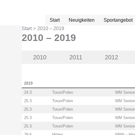
Zum
Inhalt
springen
Start
Neuigkeiten
Sportangebot
Start
2010 – 2019
2010 – 2019
2010
2011
2012
2019
24.3.
Torun/Polen
WM Seniore
25.3.
Torun/Polen
WM Seniore
25.3.
Torun/Polen
WM Seniore
25.3.
Torun/Polen
WM Seniore
25.3.
Torun/Polen
WM Seniore
29.6.
Hilden
NRW – Hind