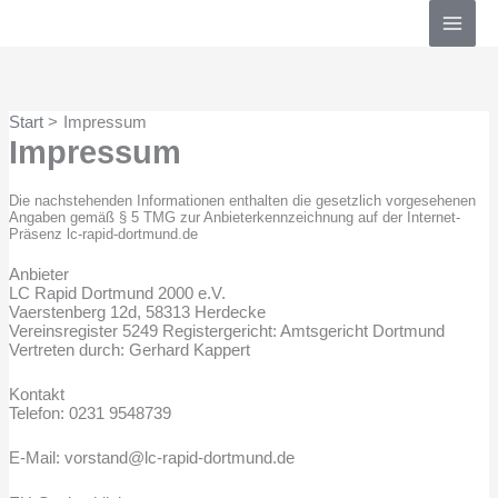
Zum
Inhalt
springen
Start
Impressum
Impressum
Die nachstehenden Informationen enthalten die gesetzlich vorgesehenen
Angaben gemäß § 5 TMG zur Anbieterkennzeichnung auf der Internet-
Präsenz lc-rapid-dortmund.de
Anbieter
LC Rapid Dortmund 2000 e.V.
Vaerstenberg 12d, 58313 Herdecke
Vereinsregister 5249 Registergericht: Amtsgericht Dortmund
Vertreten durch: Gerhard Kappert
Kontakt
Telefon: 0231 9548739
E-Mail: vorstand@lc-rapid-dortmund.de