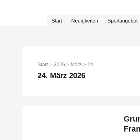
Zum
Inhalt
springen
Start
Neuigkeiten
Sportangebot
Start
2026
März
24.
24. März 2026
Grun
Fran